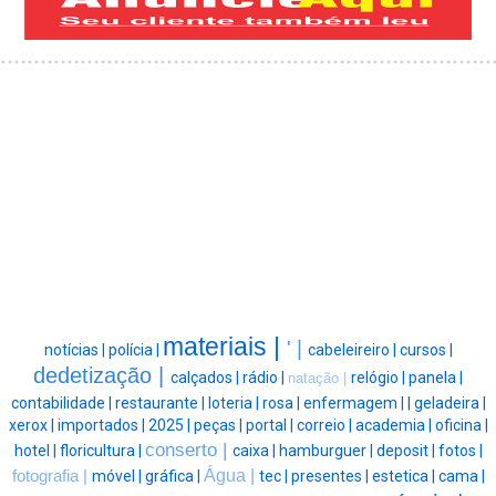
materiais |
' |
notícias |
polícia |
cabeleireiro |
cursos |
dedetização |
calçados |
rádio |
relógio |
panela |
natação |
contabilidade |
restaurante |
loteria |
rosa |
enfermagem |
|
geladeira |
xerox |
importados |
2025 |
peças |
portal |
correio |
academia |
oficina |
conserto |
hotel |
floricultura |
caixa |
hamburguer |
deposit |
fotos |
Água |
fotografia |
móvel |
gráfica |
tec |
presentes |
estetica |
cama |