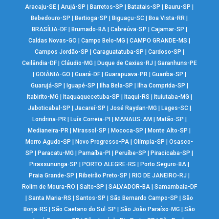
Aracaju-SE
|
Arujá-SP
|
Barretos-SP
|
Batatais-SP
|
Bauru-SP
|
Bebedouro-SP
|
Bertioga-SP
|
Biguaçu-SC
|
Boa Vista-RR
|
BRASÍLIA-DF
|
Brumado-BA
|
Cabreúva-SP
|
Cajamar-SP
|
Caldas Novas-GO
|
Campo Belo-MG
|
CAMPO GRANDE-MS
|
Campos Jordão-SP
|
Caraguatatuba-SP
|
Cardoso-SP
|
Ceilândia-DF
|
Cláudio-MG
|
Duque de Caxias-RJ
|
Garanhuns-PE
|
GOIÂNIA-GO
|
Guará-DF
|
Guarapuava-PR
|
Guariba-SP
|
Guarujá-SP
|
Iguapé-SP
|
Ilha Bela-SP
|
Ilha Comprida-SP
|
Itabirito-MG
|
Itaquaquecetuba-SP
|
Itaqui-RS
|
Ituiutaba-MG
|
Jaboticabal-SP
|
Jacareí-SP
|
José Raydan-MG
|
Lages-SC
|
Londrina-PR
|
Luís Correia-PI
|
MANAUS-AM
|
Matão-SP
|
Medianeira-PR
|
Mirassol-SP
|
Mococa-SP
|
Monte Alto-SP
|
Morro Agudo-SP
|
Novo Progresso-PA
|
Olímpia-SP
|
Osasco-
SP
|
Paracatu-MG
|
Parnaíba-PI
|
Peruíbe-SP
|
Piracicaba-SP
|
Pirassununga-SP
|
PORTO ALEGRE-RS
|
Porto Seguro-BA
|
Praia Grande-SP
|
Ribeirão Preto-SP
|
RIO DE JANEIRO-RJ
|
Rolim de Moura-RO
|
Salto-SP
|
SALVADOR-BA
|
Samambaia-DF
|
Santa Maria-RS
|
Santos-SP
|
São Bernardo Campo-SP
|
São
Borja-RS
|
São Caetano do Sul-SP
|
São João Paraíso-MG
|
São