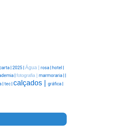
Água |
carta |
2025 |
rosa |
hotel |
ademia |
fotografia |
marmoraria |
|
calçados |
a |
tec |
gráfica |