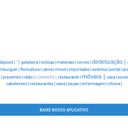
dedetização |
' |
deposit |
geladeira |
notícias |
materiais |
correio |
mburguer |
floricultura |
cama |
móvel |
importados |
estetica |
portal |
ac
móveis |
conserto |
 |
presentes |
rádio |
restaurante |
casa |
escol
cabeleireiro |
restaurantes |
caixa |
peças |
enfermagem |
oficina |
BAIXE NOSSO APLICATIVO