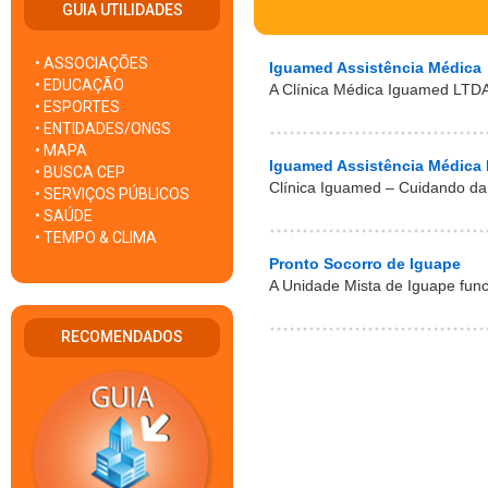
GUIA UTILIDADES
• ASSOCIAÇÕES
Iguamed Assistência Médica
• EDUCAÇÃO
A Clínica Médica Iguamed LTD
• ESPORTES
• ENTIDADES/ONGS
• MAPA
Iguamed Assistência Médica 
• BUSCA CEP
Clínica Iguamed – Cuidando da
• SERVIÇOS PÚBLICOS
• SAÚDE
• TEMPO & CLIMA
Pronto Socorro de Iguape
A Unidade Mista de Iguape func
RECOMENDADOS