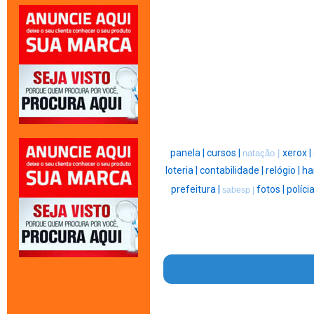
panela |
cursos |
xerox |
natação |
loteria |
contabilidade |
relógio |
ha
prefeitura |
fotos |
polícia
sabesp |