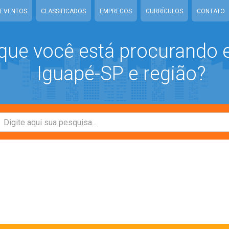
EVENTOS
CLASSIFICADOS
EMPREGOS
CURRÍCULOS
CONTATO
que você está procurando
Iguapé-SP e região?