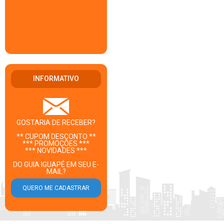
INFORMATIVO
GOSTARIA DE RECEBER?
** CUPOM DESCONTO **
*** PROMOÇÕES ***
*** NOVIDADES ***
DO GUIA IGUAPÉ EM SEU E-
MAIL?