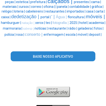
calçados |
peças |
estetica |
prefeitura |
presentes |
cama |
materiais |
cursos |
correio |
oficina |
|
panela |
contabilidade |
gráfica |
relógio |
loteria |
cabeleireiro |
restaurantes |
importados |
casa |
carta |
móveis |
dedetização |
' |
Água |
caixa |
portal |
floricultura |
hamburguer |
xerox |
tec |
fotografia |
2025 |
hotel |
academia |
natação |
marmoraria |
notícias |
restaurante |
rádio |
geladeira |
fotos |
sabesp |
conserto |
polícia |
rosa |
enfermagem |
escola |
móvel |
deposit |
BAIXE NOSSO APLICATIVO