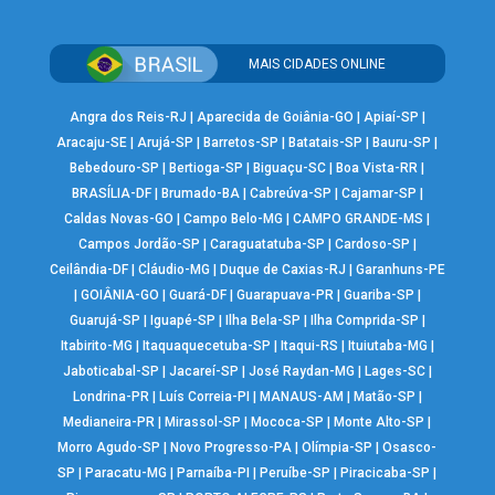
MAIS CIDADES ONLINE
Angra dos Reis-RJ
|
Aparecida de Goiânia-GO
|
Apiaí-SP
|
Aracaju-SE
|
Arujá-SP
|
Barretos-SP
|
Batatais-SP
|
Bauru-SP
|
Bebedouro-SP
|
Bertioga-SP
|
Biguaçu-SC
|
Boa Vista-RR
|
BRASÍLIA-DF
|
Brumado-BA
|
Cabreúva-SP
|
Cajamar-SP
|
Caldas Novas-GO
|
Campo Belo-MG
|
CAMPO GRANDE-MS
|
Campos Jordão-SP
|
Caraguatatuba-SP
|
Cardoso-SP
|
Ceilândia-DF
|
Cláudio-MG
|
Duque de Caxias-RJ
|
Garanhuns-PE
|
GOIÂNIA-GO
|
Guará-DF
|
Guarapuava-PR
|
Guariba-SP
|
Guarujá-SP
|
Iguapé-SP
|
Ilha Bela-SP
|
Ilha Comprida-SP
|
Itabirito-MG
|
Itaquaquecetuba-SP
|
Itaqui-RS
|
Ituiutaba-MG
|
Jaboticabal-SP
|
Jacareí-SP
|
José Raydan-MG
|
Lages-SC
|
Londrina-PR
|
Luís Correia-PI
|
MANAUS-AM
|
Matão-SP
|
Medianeira-PR
|
Mirassol-SP
|
Mococa-SP
|
Monte Alto-SP
|
Morro Agudo-SP
|
Novo Progresso-PA
|
Olímpia-SP
|
Osasco-
SP
|
Paracatu-MG
|
Parnaíba-PI
|
Peruíbe-SP
|
Piracicaba-SP
|