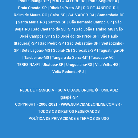
Pirassununga-SP
|
PORTO ALEGRE-RS
|
Porto Seguro-BA
|
Praia Grande-SP
|
Ribeirão Preto-SP
|
RIO DE JANEIRO-RJ
|
Rolim de Moura-RO
|
Salto-SP
|
SALVADOR-BA
|
Samambaia-DF
|
Santa Maria-RS
|
Santos-SP
|
São Bernardo Campo-SP
|
São
Borja-RS
|
São Caetano do Sul-SP
|
São João Paraíso-MG
|
São
José Campos-SP
|
São José do Rio Preto-SP
|
São Paulo
(Itaquera)-SP
|
São Pedro-SP
|
São Sebastião-SP
|
Sertãozinho-
SP
|
Sete Lagoas-MG
|
Sobral-CE
|
Sorocaba-SP
|
Taguatinga-DF
|
Taiobeiras-MG
|
Tangará da Serra-MT
|
Tarauacá-AC
|
TERESINA-PI
|
Ubatuba-SP
|
Uruguaiana-RS
|
Vila Velha-ES
|
Volta Redonda-RJ
|
REDE DE FRANQUIA - GUIA CIDADE ONLINE ® - UNIDADE:
Iguapé-SP
COPYRIGHT • 2006-2021 -
WWW.GUIACIDADEONLINE.COM.BR
-
TODOS OS DIREITOS RESERVADOS
POLÍTICA DE PRIVACIDADE E TERMOS DE USO