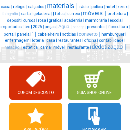
materiais |
caixa |
relógio |
calçados |
rádio |
polícia |
hotel |
xerox |
móveis |
carta |
geladeira |
|
fotos |
correio |
prefeitura |
fotografia |
deposit |
cursos |
rosa |
gráfica |
academia |
marmoraria |
escola |
Água |
importados |
tec |
2025 |
peças |
presentes |
floricultura |
sabesp |
' |
conserto |
portal |
panela |
cabeleireiro |
notícias |
hamburguer |
enfermagem |
loteria |
casa |
restaurantes |
oficina |
contabilidade |
dedetização |
natação |
estetica |
cama |
móvel |
restaurante |
CUPOM DESCONTO
GUIA SHOP ONLINE
AVALIAÇÕES
BAIXAR APP