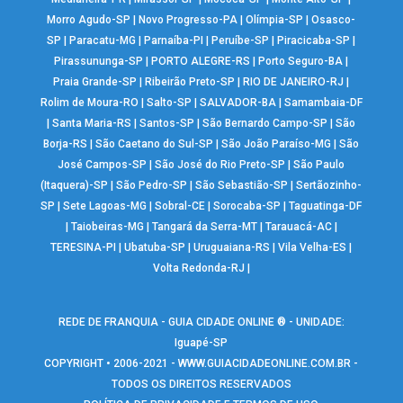
Morro Agudo-SP
|
Novo Progresso-PA
|
Olímpia-SP
|
Osasco-
SP
|
Paracatu-MG
|
Parnaíba-PI
|
Peruíbe-SP
|
Piracicaba-SP
|
Pirassununga-SP
|
PORTO ALEGRE-RS
|
Porto Seguro-BA
|
Praia Grande-SP
|
Ribeirão Preto-SP
|
RIO DE JANEIRO-RJ
|
Rolim de Moura-RO
|
Salto-SP
|
SALVADOR-BA
|
Samambaia-DF
|
Santa Maria-RS
|
Santos-SP
|
São Bernardo Campo-SP
|
São
Borja-RS
|
São Caetano do Sul-SP
|
São João Paraíso-MG
|
São
José Campos-SP
|
São José do Rio Preto-SP
|
São Paulo
(Itaquera)-SP
|
São Pedro-SP
|
São Sebastião-SP
|
Sertãozinho-
SP
|
Sete Lagoas-MG
|
Sobral-CE
|
Sorocaba-SP
|
Taguatinga-DF
|
Taiobeiras-MG
|
Tangará da Serra-MT
|
Tarauacá-AC
|
TERESINA-PI
|
Ubatuba-SP
|
Uruguaiana-RS
|
Vila Velha-ES
|
Volta Redonda-RJ
|
REDE DE FRANQUIA - GUIA CIDADE ONLINE ® - UNIDADE:
Iguapé-SP
COPYRIGHT • 2006-2021 -
WWW.GUIACIDADEONLINE.COM.BR
-
TODOS OS DIREITOS RESERVADOS