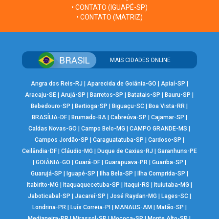
• CONTATO (IGUAPÉ-SP)
• CONTATO (MATRIZ)
MAIS CIDADES ONLINE
Angra dos Reis-RJ
|
Aparecida de Goiânia-GO
|
Apiaí-SP
|
Aracaju-SE
|
Arujá-SP
|
Barretos-SP
|
Batatais-SP
|
Bauru-SP
|
Bebedouro-SP
|
Bertioga-SP
|
Biguaçu-SC
|
Boa Vista-RR
|
BRASÍLIA-DF
|
Brumado-BA
|
Cabreúva-SP
|
Cajamar-SP
|
Caldas Novas-GO
|
Campo Belo-MG
|
CAMPO GRANDE-MS
|
Campos Jordão-SP
|
Caraguatatuba-SP
|
Cardoso-SP
|
Ceilândia-DF
|
Cláudio-MG
|
Duque de Caxias-RJ
|
Garanhuns-PE
|
GOIÂNIA-GO
|
Guará-DF
|
Guarapuava-PR
|
Guariba-SP
|
Guarujá-SP
|
Iguapé-SP
|
Ilha Bela-SP
|
Ilha Comprida-SP
|
Itabirito-MG
|
Itaquaquecetuba-SP
|
Itaqui-RS
|
Ituiutaba-MG
|
Jaboticabal-SP
|
Jacareí-SP
|
José Raydan-MG
|
Lages-SC
|
Londrina-PR
|
Luís Correia-PI
|
MANAUS-AM
|
Matão-SP
|
Medianeira-PR
|
Mirassol-SP
|
Mococa-SP
|
Monte Alto-SP
|