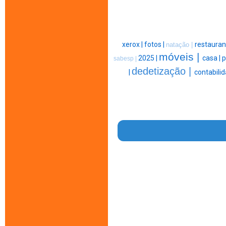
xerox |
fotos |
restauran
natação |
móveis |
2025 |
casa |
p
sabesp |
dedetização |
|
contabilid