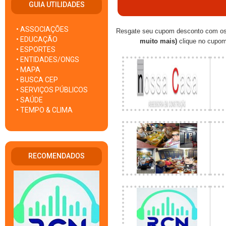
GUIA UTILIDADES
• ASSOCIAÇÕES
Resgate seu cupom desconto com os
• EDUCAÇÃO
muito mais)
clique no cupom 
• ESPORTES
• ENTIDADES/ONGS
• MAPA
• BUSCA CEP
• SERVIÇOS PÚBLICOS
• SAÚDE
• TEMPO & CLIMA
RECOMENDADOS