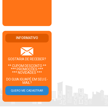
INFORMATIVO
GOSTARIA DE RECEBER?
** CUPOM DESCONTO **
*** PROMOÇÕES ***
*** NOVIDADES ***
DO GUIA IGUAPÉ EM SEU E-
MAIL?