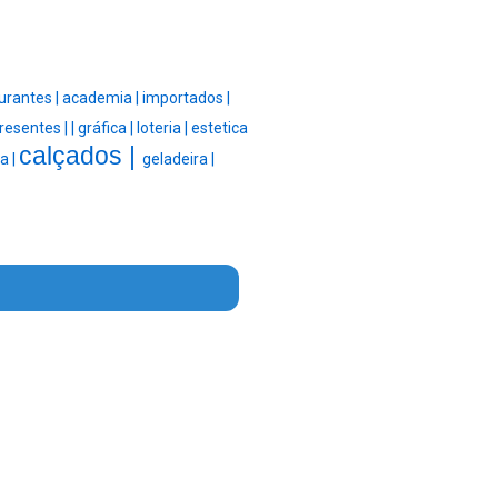
urantes |
academia |
importados |
resentes |
|
gráfica |
loteria |
estetica
calçados |
ra |
geladeira |