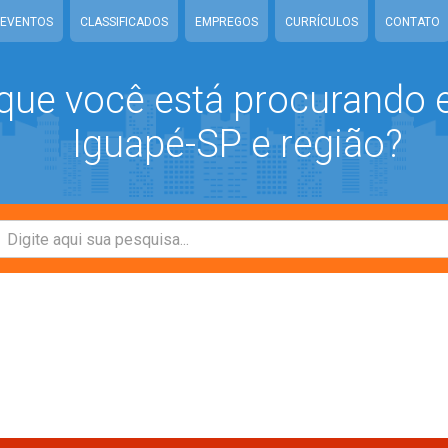
EVENTOS
CLASSIFICADOS
EMPREGOS
CURRÍCULOS
CONTATO
que você está procurando
Iguapé-SP e região?