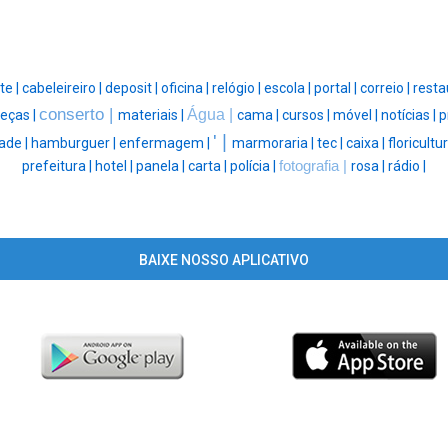
te |
cabeleireiro |
deposit |
oficina |
relógio |
escola |
portal |
correio |
resta
conserto |
Água |
eças |
materiais |
cama |
cursos |
móvel |
notícias |
p
' |
ade |
hamburguer |
enfermagem |
marmoraria |
tec |
caixa |
floricultu
prefeitura |
hotel |
panela |
carta |
polícia |
fotografia |
rosa |
rádio |
BAIXE NOSSO APLICATIVO