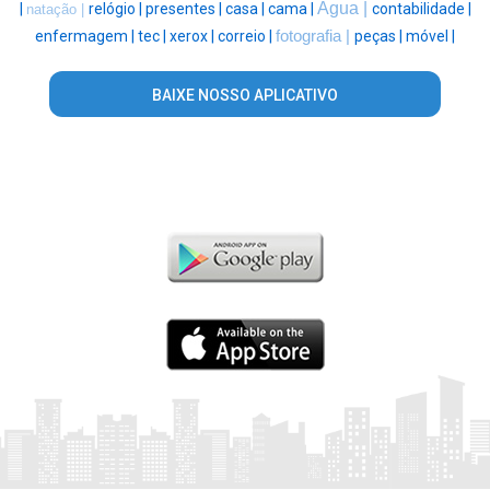
Água |
|
relógio |
presentes |
casa |
cama |
contabilidade |
natação |
enfermagem |
tec |
xerox |
correio |
fotografia |
peças |
móvel |
BAIXE NOSSO APLICATIVO