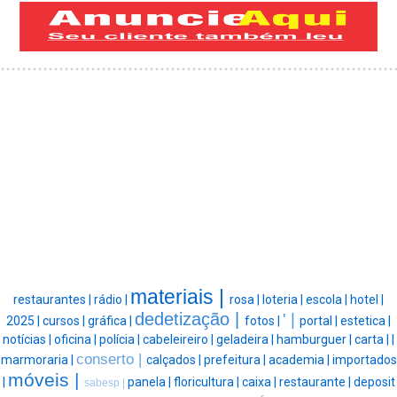
materiais |
restaurantes |
rádio |
rosa |
loteria |
escola |
hotel |
dedetização |
' |
2025 |
cursos |
gráfica |
fotos |
portal |
estetica |
notícias |
oficina |
polícia |
cabeleireiro |
geladeira |
hamburguer |
carta |
|
conserto |
marmoraria |
calçados |
prefeitura |
academia |
importados
móveis |
|
panela |
floricultura |
caixa |
restaurante |
deposit
sabesp |