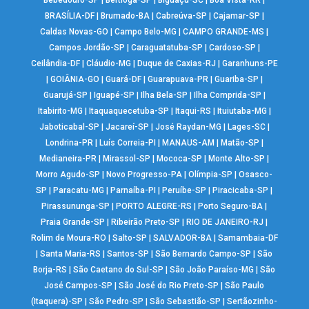
Bebedouro-SP
|
Bertioga-SP
|
Biguaçu-SC
|
Boa Vista-RR
|
BRASÍLIA-DF
|
Brumado-BA
|
Cabreúva-SP
|
Cajamar-SP
|
Caldas Novas-GO
|
Campo Belo-MG
|
CAMPO GRANDE-MS
|
Campos Jordão-SP
|
Caraguatatuba-SP
|
Cardoso-SP
|
Ceilândia-DF
|
Cláudio-MG
|
Duque de Caxias-RJ
|
Garanhuns-PE
|
GOIÂNIA-GO
|
Guará-DF
|
Guarapuava-PR
|
Guariba-SP
|
Guarujá-SP
|
Iguapé-SP
|
Ilha Bela-SP
|
Ilha Comprida-SP
|
Itabirito-MG
|
Itaquaquecetuba-SP
|
Itaqui-RS
|
Ituiutaba-MG
|
Jaboticabal-SP
|
Jacareí-SP
|
José Raydan-MG
|
Lages-SC
|
Londrina-PR
|
Luís Correia-PI
|
MANAUS-AM
|
Matão-SP
|
Medianeira-PR
|
Mirassol-SP
|
Mococa-SP
|
Monte Alto-SP
|
Morro Agudo-SP
|
Novo Progresso-PA
|
Olímpia-SP
|
Osasco-
SP
|
Paracatu-MG
|
Parnaíba-PI
|
Peruíbe-SP
|
Piracicaba-SP
|
Pirassununga-SP
|
PORTO ALEGRE-RS
|
Porto Seguro-BA
|
Praia Grande-SP
|
Ribeirão Preto-SP
|
RIO DE JANEIRO-RJ
|
Rolim de Moura-RO
|
Salto-SP
|
SALVADOR-BA
|
Samambaia-DF
|
Santa Maria-RS
|
Santos-SP
|
São Bernardo Campo-SP
|
São
Borja-RS
|
São Caetano do Sul-SP
|
São João Paraíso-MG
|
São
José Campos-SP
|
São José do Rio Preto-SP
|
São Paulo
(Itaquera)-SP
|
São Pedro-SP
|
São Sebastião-SP
|
Sertãozinho-