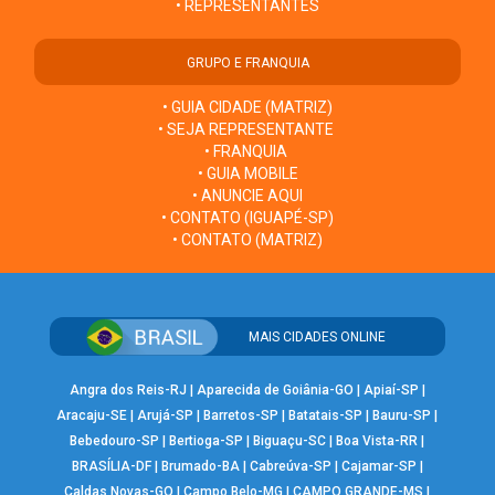
• REPRESENTANTES
GRUPO E FRANQUIA
• GUIA CIDADE (MATRIZ)
• SEJA REPRESENTANTE
• FRANQUIA
• GUIA MOBILE
• ANUNCIE AQUI
• CONTATO (IGUAPÉ-SP)
• CONTATO (MATRIZ)
MAIS CIDADES ONLINE
Angra dos Reis-RJ
|
Aparecida de Goiânia-GO
|
Apiaí-SP
|
Aracaju-SE
|
Arujá-SP
|
Barretos-SP
|
Batatais-SP
|
Bauru-SP
|
Bebedouro-SP
|
Bertioga-SP
|
Biguaçu-SC
|
Boa Vista-RR
|
BRASÍLIA-DF
|
Brumado-BA
|
Cabreúva-SP
|
Cajamar-SP
|
Caldas Novas-GO
|
Campo Belo-MG
|
CAMPO GRANDE-MS
|