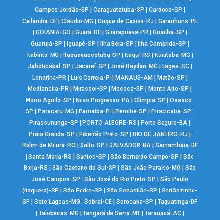
Campos Jordão-SP
|
Caraguatatuba-SP
|
Cardoso-SP
|
Ceilândia-DF
|
Cláudio-MG
|
Duque de Caxias-RJ
|
Garanhuns-PE
|
GOIÂNIA-GO
|
Guará-DF
|
Guarapuava-PR
|
Guariba-SP
|
Guarujá-SP
|
Iguapé-SP
|
Ilha Bela-SP
|
Ilha Comprida-SP
|
Itabirito-MG
|
Itaquaquecetuba-SP
|
Itaqui-RS
|
Ituiutaba-MG
|
Jaboticabal-SP
|
Jacareí-SP
|
José Raydan-MG
|
Lages-SC
|
Londrina-PR
|
Luís Correia-PI
|
MANAUS-AM
|
Matão-SP
|
Medianeira-PR
|
Mirassol-SP
|
Mococa-SP
|
Monte Alto-SP
|
Morro Agudo-SP
|
Novo Progresso-PA
|
Olímpia-SP
|
Osasco-
SP
|
Paracatu-MG
|
Parnaíba-PI
|
Peruíbe-SP
|
Piracicaba-SP
|
Pirassununga-SP
|
PORTO ALEGRE-RS
|
Porto Seguro-BA
|
Praia Grande-SP
|
Ribeirão Preto-SP
|
RIO DE JANEIRO-RJ
|
Rolim de Moura-RO
|
Salto-SP
|
SALVADOR-BA
|
Samambaia-DF
|
Santa Maria-RS
|
Santos-SP
|
São Bernardo Campo-SP
|
São
Borja-RS
|
São Caetano do Sul-SP
|
São João Paraíso-MG
|
São
José Campos-SP
|
São José do Rio Preto-SP
|
São Paulo
(Itaquera)-SP
|
São Pedro-SP
|
São Sebastião-SP
|
Sertãozinho-
SP
|
Sete Lagoas-MG
|
Sobral-CE
|
Sorocaba-SP
|
Taguatinga-DF
|
Taiobeiras-MG
|
Tangará da Serra-MT
|
Tarauacá-AC
|