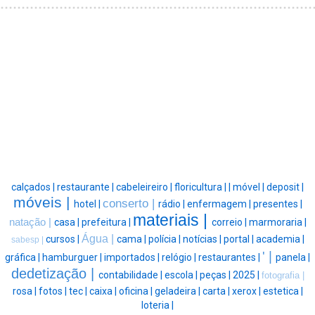
calçados |
restaurante |
cabeleireiro |
floricultura |
|
móvel |
deposit |
móveis |
conserto |
hotel |
rádio |
enfermagem |
presentes |
materiais |
natação |
casa |
prefeitura |
correio |
marmoraria |
Água |
cursos |
cama |
polícia |
notícias |
portal |
academia |
sabesp |
' |
gráfica |
hamburguer |
importados |
relógio |
restaurantes |
panela |
dedetização |
contabilidade |
escola |
peças |
2025 |
fotografia |
rosa |
fotos |
tec |
caixa |
oficina |
geladeira |
carta |
xerox |
estetica |
loteria |