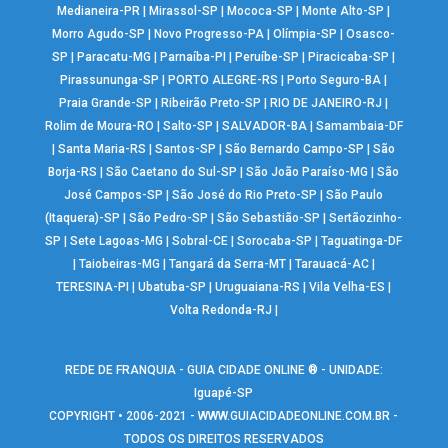
Medianeira-PR
|
Mirassol-SP
|
Mococa-SP
|
Monte Alto-SP
|
Morro Agudo-SP
|
Novo Progresso-PA
|
Olímpia-SP
|
Osasco-
SP
|
Paracatu-MG
|
Parnaíba-PI
|
Peruíbe-SP
|
Piracicaba-SP
|
Pirassununga-SP
|
PORTO ALEGRE-RS
|
Porto Seguro-BA
|
Praia Grande-SP
|
Ribeirão Preto-SP
|
RIO DE JANEIRO-RJ
|
Rolim de Moura-RO
|
Salto-SP
|
SALVADOR-BA
|
Samambaia-DF
|
Santa Maria-RS
|
Santos-SP
|
São Bernardo Campo-SP
|
São
Borja-RS
|
São Caetano do Sul-SP
|
São João Paraíso-MG
|
São
José Campos-SP
|
São José do Rio Preto-SP
|
São Paulo
(Itaquera)-SP
|
São Pedro-SP
|
São Sebastião-SP
|
Sertãozinho-
SP
|
Sete Lagoas-MG
|
Sobral-CE
|
Sorocaba-SP
|
Taguatinga-DF
|
Taiobeiras-MG
|
Tangará da Serra-MT
|
Tarauacá-AC
|
TERESINA-PI
|
Ubatuba-SP
|
Uruguaiana-RS
|
Vila Velha-ES
|
Volta Redonda-RJ
|
REDE DE FRANQUIA - GUIA CIDADE ONLINE ® - UNIDADE:
Iguapé-SP
COPYRIGHT • 2006-2021 -
WWW.GUIACIDADEONLINE.COM.BR
-
TODOS OS DIREITOS RESERVADOS