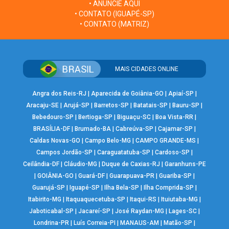
• ANUNCIE AQUI
• CONTATO (IGUAPÉ-SP)
• CONTATO (MATRIZ)
MAIS CIDADES ONLINE
Angra dos Reis-RJ
|
Aparecida de Goiânia-GO
|
Apiaí-SP
|
Aracaju-SE
|
Arujá-SP
|
Barretos-SP
|
Batatais-SP
|
Bauru-SP
|
Bebedouro-SP
|
Bertioga-SP
|
Biguaçu-SC
|
Boa Vista-RR
|
BRASÍLIA-DF
|
Brumado-BA
|
Cabreúva-SP
|
Cajamar-SP
|
Caldas Novas-GO
|
Campo Belo-MG
|
CAMPO GRANDE-MS
|
Campos Jordão-SP
|
Caraguatatuba-SP
|
Cardoso-SP
|
Ceilândia-DF
|
Cláudio-MG
|
Duque de Caxias-RJ
|
Garanhuns-PE
|
GOIÂNIA-GO
|
Guará-DF
|
Guarapuava-PR
|
Guariba-SP
|
Guarujá-SP
|
Iguapé-SP
|
Ilha Bela-SP
|
Ilha Comprida-SP
|
Itabirito-MG
|
Itaquaquecetuba-SP
|
Itaqui-RS
|
Ituiutaba-MG
|
Jaboticabal-SP
|
Jacareí-SP
|
José Raydan-MG
|
Lages-SC
|
Londrina-PR
|
Luís Correia-PI
|
MANAUS-AM
|
Matão-SP
|