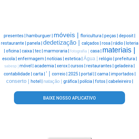
móveis |
presentes |
hamburguer |
floricultura |
peças |
deposit |
dedetização |
restaurante |
panela |
calçados |
rosa |
rádio |
loteria
materiais |
|
oficina |
caixa |
tec |
marmoraria |
casa |
fotografia |
Água |
escola |
enfermagem |
notícias |
estetica |
relógio |
prefeitura |
móvel |
academia |
xerox |
cursos |
restaurantes |
geladeira |
sabesp |
' |
contabilidade |
carta |
correio |
2025 |
portal |
|
cama |
importados |
conserto |
hotel |
natação |
gráfica |
polícia |
fotos |
cabeleireiro |
BAIXE NOSSO APLICATIVO