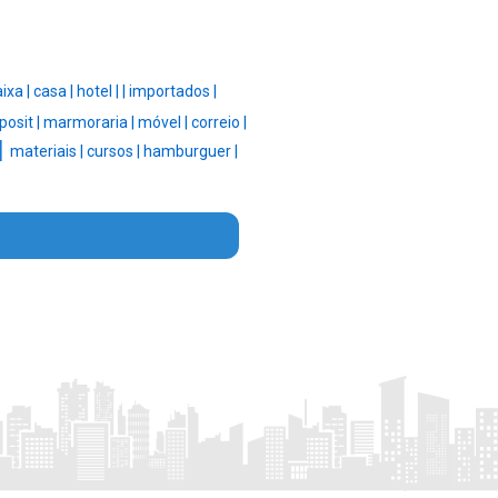
ixa |
casa |
hotel |
|
importados |
posit |
marmoraria |
móvel |
correio |
|
materiais |
cursos |
hamburguer |