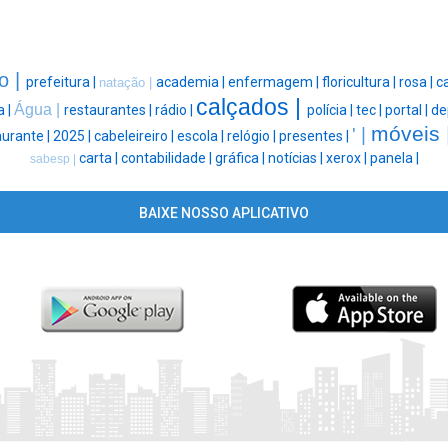
o |
prefeitura |
academia |
enfermagem |
floricultura |
rosa |
ca
natação |
calçados |
Água |
 |
restaurantes |
rádio |
polícia |
tec |
portal |
de
móveis 
' |
aurante |
2025 |
cabeleireiro |
escola |
relógio |
presentes |
carta |
contabilidade |
gráfica |
notícias |
xerox |
panela |
sabesp |
BAIXE NOSSO APLICATIVO