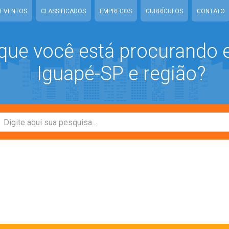
EVENTOS
CLASSIFICADOS
EMPREGOS
CURRÍCULOS
CONTATO
que você está procurando
Iguapé-SP e região?