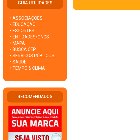
GUIA UTILIDADES
• ASSOCIAÇÕES
• EDUCAÇÃO
• ESPORTES
• ENTIDADES/ONGS
• MAPA
• BUSCA CEP
• SERVIÇOS PÚBLICOS
• SAÚDE
• TEMPO & CLIMA
RECOMENDADOS