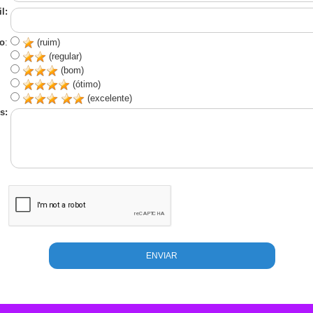
l:
o
:
(ruim)
(regular)
(bom)
(ótimo)
(excelente)
s: