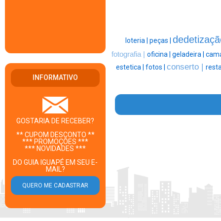
dedetizaçã
loteria |
peças |
fotografia |
oficina |
geladeira |
cama
conserto |
estetica |
fotos |
rest
INFORMATIVO
GOSTARIA DE RECEBER?
** CUPOM DESCONTO **
*** PROMOÇÕES ***
*** NOVIDADES ***
DO GUIA IGUAPÉ EM SEU E-
MAIL?