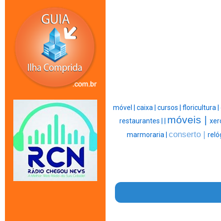
móvel |
caixa |
cursos |
floricultura |
móveis |
restaurantes |
|
xer
conserto |
marmoraria |
reló