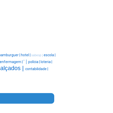
hamburguer |
hotel |
escola |
sabesp |
' |
enfermagem |
polícia |
loteria |
calçados |
contabilidade |