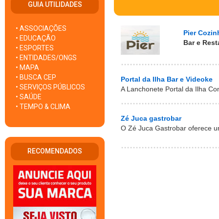
GUIA UTILIDADES
• ASSOCIAÇÕES
Pier Cozin
• EDUCAÇÃO
Bar e Rest
• ESPORTES
• ENTIDADES/ONGS
• MAPA
• BUSCA CEP
Portal da Ilha Bar e Videoke
• SERVIÇOS PÚBLICOS
A Lanchonete Portal da Ilha Co
• SAÚDE
• TEMPO & CLIMA
Zé Juca gastrobar
O Zé Juca Gastrobar oferece 
RECOMENDADOS