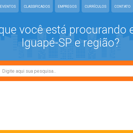
EVENTOS
CLASSIFICADOS
EMPREGOS
CURRÍCULOS
CONTATO
que você está procurando
Iguapé-SP e região?