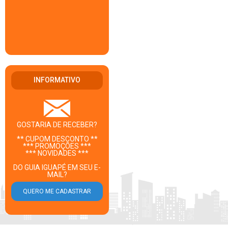
INFORMATIVO
GOSTARIA DE RECEBER?
** CUPOM DESCONTO **
*** PROMOÇÕES ***
*** NOVIDADES ***
DO GUIA IGUAPÉ EM SEU E-
MAIL?