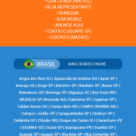
• GUIA CIDADE (MATRIZ)
• SEJA REPRESENTANTE
• FRANQUIA
• GUIA MOBILE
• ANUNCIE AQUI
• CONTATO (IGUAPÉ-SP)
• CONTATO (MATRIZ)
MAIS CIDADES ONLINE
Angra dos Reis-RJ
|
Aparecida de Goiânia-GO
|
Apiaí-SP
|
Aracaju-SE
|
Arujá-SP
|
Barretos-SP
|
Batatais-SP
|
Bauru-SP
|
Bebedouro-SP
|
Bertioga-SP
|
Biguaçu-SC
|
Boa Vista-RR
|
BRASÍLIA-DF
|
Brumado-BA
|
Cabreúva-SP
|
Cajamar-SP
|
Caldas Novas-GO
|
Campo Belo-MG
|
CAMPO GRANDE-MS
|
Campos Jordão-SP
|
Caraguatatuba-SP
|
Cardoso-SP
|
Ceilândia-DF
|
Cláudio-MG
|
Duque de Caxias-RJ
|
Garanhuns-PE
|
GOIÂNIA-GO
|
Guará-DF
|
Guarapuava-PR
|
Guariba-SP
|
Guarujá-SP
|
Iguapé-SP
|
Ilha Bela-SP
|
Ilha Comprida-SP
|