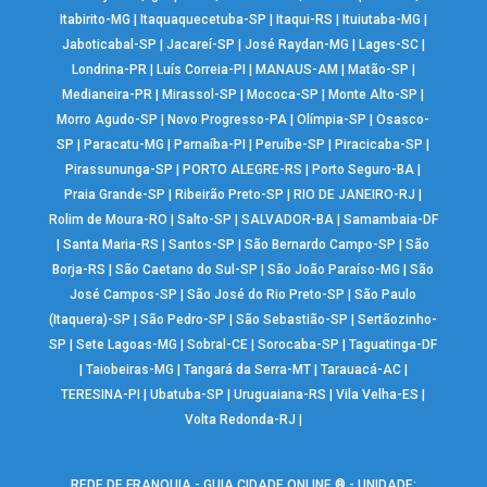
Itabirito-MG
|
Itaquaquecetuba-SP
|
Itaqui-RS
|
Ituiutaba-MG
|
Jaboticabal-SP
|
Jacareí-SP
|
José Raydan-MG
|
Lages-SC
|
Londrina-PR
|
Luís Correia-PI
|
MANAUS-AM
|
Matão-SP
|
Medianeira-PR
|
Mirassol-SP
|
Mococa-SP
|
Monte Alto-SP
|
Morro Agudo-SP
|
Novo Progresso-PA
|
Olímpia-SP
|
Osasco-
SP
|
Paracatu-MG
|
Parnaíba-PI
|
Peruíbe-SP
|
Piracicaba-SP
|
Pirassununga-SP
|
PORTO ALEGRE-RS
|
Porto Seguro-BA
|
Praia Grande-SP
|
Ribeirão Preto-SP
|
RIO DE JANEIRO-RJ
|
Rolim de Moura-RO
|
Salto-SP
|
SALVADOR-BA
|
Samambaia-DF
|
Santa Maria-RS
|
Santos-SP
|
São Bernardo Campo-SP
|
São
Borja-RS
|
São Caetano do Sul-SP
|
São João Paraíso-MG
|
São
José Campos-SP
|
São José do Rio Preto-SP
|
São Paulo
(Itaquera)-SP
|
São Pedro-SP
|
São Sebastião-SP
|
Sertãozinho-
SP
|
Sete Lagoas-MG
|
Sobral-CE
|
Sorocaba-SP
|
Taguatinga-DF
|
Taiobeiras-MG
|
Tangará da Serra-MT
|
Tarauacá-AC
|
TERESINA-PI
|
Ubatuba-SP
|
Uruguaiana-RS
|
Vila Velha-ES
|
Volta Redonda-RJ
|
REDE DE FRANQUIA - GUIA CIDADE ONLINE ® - UNIDADE: