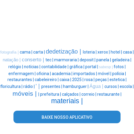
dedetização |
cama |
carta |
loteria |
xerox |
hotel |
casa |
fotografia |
conserto |
natação |
tec |
marmoraria |
deposit |
panela |
geladeira |
relógio |
notícias |
contabilidade |
gráfica |
portal |
fotos |
sabesp |
enfermagem |
oficina |
academia |
importados |
móvel |
polícia |
restaurantes |
cabeleireiro |
caixa |
2025 |
rosa |
peças |
estetica |
' |
Água |
floricultura |
rádio |
presentes |
hamburguer |
cursos |
escola |
móveis |
|
prefeitura |
calçados |
correio |
restaurante |
materiais |
BAIXE NOSSO APLICATIVO