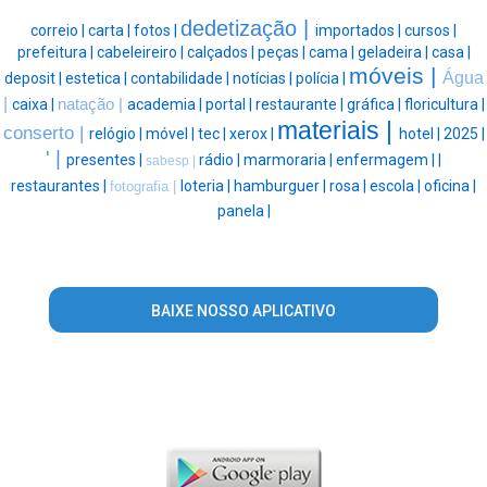
dedetização |
correio |
carta |
fotos |
importados |
cursos |
prefeitura |
cabeleireiro |
calçados |
peças |
cama |
geladeira |
casa |
móveis |
Água
deposit |
estetica |
contabilidade |
notícias |
polícia |
|
caixa |
natação |
academia |
portal |
restaurante |
gráfica |
floricultura |
materiais |
conserto |
relógio |
móvel |
tec |
xerox |
hotel |
2025 |
' |
presentes |
rádio |
marmoraria |
enfermagem |
|
sabesp |
restaurantes |
loteria |
hamburguer |
rosa |
escola |
oficina |
fotografia |
panela |
BAIXE NOSSO APLICATIVO