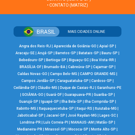
• CONTATO (MATRIZ)
MAIS CIDADES ONLINE
Angra dos Reis-RJ
|
Aparecida de Goiânia-GO
|
Apiaí-SP
|
Aracaju-SE
|
Arujá-SP
|
Barretos-SP
|
Batatais-SP
|
Bauru-SP
|
Bebedouro-SP
|
Bertioga-SP
|
Biguaçu-SC
|
Boa Vista-RR
|
BRASÍLIA-DF
|
Brumado-BA
|
Cabreúva-SP
|
Cajamar-SP
|
Caldas Novas-GO
|
Campo Belo-MG
|
CAMPO GRANDE-MS
|
Campos Jordão-SP
|
Caraguatatuba-SP
|
Cardoso-SP
|
Ceilândia-DF
|
Cláudio-MG
|
Duque de Caxias-RJ
|
Garanhuns-PE
|
GOIÂNIA-GO
|
Guará-DF
|
Guarapuava-PR
|
Guariba-SP
|
Guarujá-SP
|
Iguapé-SP
|
Ilha Bela-SP
|
Ilha Comprida-SP
|
Itabirito-MG
|
Itaquaquecetuba-SP
|
Itaqui-RS
|
Ituiutaba-MG
|
Jaboticabal-SP
|
Jacareí-SP
|
José Raydan-MG
|
Lages-SC
|
Londrina-PR
|
Luís Correia-PI
|
MANAUS-AM
|
Matão-SP
|
Medianeira-PR
|
Mirassol-SP
|
Mococa-SP
|
Monte Alto-SP
|