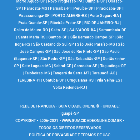
Morro Agudo-SP
|
Novo Progresso-PA
|
Olímpia-SP
|
Osasco-
SP
|
Paracatu-MG
|
Parnaíba-PI
|
Peruíbe-SP
|
Piracicaba-SP
|
Pirassununga-SP
|
PORTO ALEGRE-RS
|
Porto Seguro-BA
|
Praia Grande-SP
|
Ribeirão Preto-SP
|
RIO DE JANEIRO-RJ
|
Rolim de Moura-RO
|
Salto-SP
|
SALVADOR-BA
|
Samambaia-DF
|
Santa Maria-RS
|
Santos-SP
|
São Bernardo Campo-SP
|
São
Borja-RS
|
São Caetano do Sul-SP
|
São João Paraíso-MG
|
São
José Campos-SP
|
São José do Rio Preto-SP
|
São Paulo
(Itaquera)-SP
|
São Pedro-SP
|
São Sebastião-SP
|
Sertãozinho-
SP
|
Sete Lagoas-MG
|
Sobral-CE
|
Sorocaba-SP
|
Taguatinga-DF
|
Taiobeiras-MG
|
Tangará da Serra-MT
|
Tarauacá-AC
|
TERESINA-PI
|
Ubatuba-SP
|
Uruguaiana-RS
|
Vila Velha-ES
|
Volta Redonda-RJ
|
REDE DE FRANQUIA - GUIA CIDADE ONLINE ® - UNIDADE:
Iguapé-SP
COPYRIGHT • 2006-2021 -
WWW.GUIACIDADEONLINE.COM.BR
-
TODOS OS DIREITOS RESERVADOS
POLÍTICA DE PRIVACIDADE E TERMOS DE USO