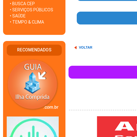
• BUSCA CEP
• SERVIÇOS PÚBLICOS
• SAÚDE
• TEMPO & CLIMA
VOLTAR
RECOMENDADOS