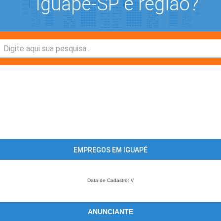
Iguapé-SP e região?
EMPREGOS EM IGUAPÉ
Data de Cadastro: //
ANUNCIANTE