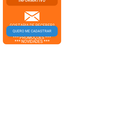
INFORMATIVO
GOSTARIA DE RECEBER?
** CUPOM DESCONTO **
*** PROMOÇÕES ***
*** NOVIDADES ***
DO GUIA IGUAPÉ EM SEU E-
MAIL?