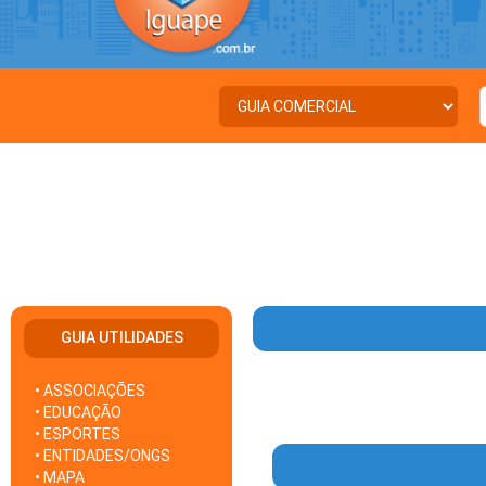
GUIA UTILIDADES
• ASSOCIAÇÕES
• EDUCAÇÃO
• ESPORTES
• ENTIDADES/ONGS
• MAPA