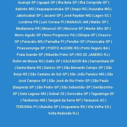
Guarujá-SP
|
Iguapé-SP
|
Ilha Bela-SP
|
Ilha Comprida-SP
|
Itabirito-MG
|
Itaquaquecetuba-SP
|
Itaqui-RS
|
Ituiutaba-MG
|
Jaboticabal-SP
|
Jacareí-SP
|
José Raydan-MG
|
Lages-SC
|
Londrina-PR
|
Luís Correia-PI
|
MANAUS-AM
|
Matão-SP
|
Medianeira-PR
|
Mirassol-SP
|
Mococa-SP
|
Monte Alto-SP
|
Morro Agudo-SP
|
Novo Progresso-PA
|
Olímpia-SP
|
Osasco-
SP
|
Paracatu-MG
|
Parnaíba-PI
|
Peruíbe-SP
|
Piracicaba-SP
|
Pirassununga-SP
|
PORTO ALEGRE-RS
|
Porto Seguro-BA
|
Praia Grande-SP
|
Ribeirão Preto-SP
|
RIO DE JANEIRO-RJ
|
Rolim de Moura-RO
|
Salto-SP
|
SALVADOR-BA
|
Samambaia-DF
|
Santa Maria-RS
|
Santos-SP
|
São Bernardo Campo-SP
|
São
Borja-RS
|
São Caetano do Sul-SP
|
São João Paraíso-MG
|
São
José Campos-SP
|
São José do Rio Preto-SP
|
São Paulo
(Itaquera)-SP
|
São Pedro-SP
|
São Sebastião-SP
|
Sertãozinho-
SP
|
Sete Lagoas-MG
|
Sobral-CE
|
Sorocaba-SP
|
Taguatinga-DF
|
Taiobeiras-MG
|
Tangará da Serra-MT
|
Tarauacá-AC
|
TERESINA-PI
|
Ubatuba-SP
|
Uruguaiana-RS
|
Vila Velha-ES
|
Volta Redonda-RJ
|