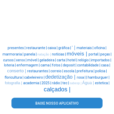
' |
presentes |
restaurante |
caixa |
gráfica |
materiais |
oficina |
móveis |
marmoraria |
panela |
notícias |
portal |
peças |
natação |
cursos |
xerox |
móvel |
geladeira |
carta |
hotel |
relógio |
importados |
loteria |
enfermagem |
cama |
fotos |
deposit |
contabilidade |
casa |
conserto |
restaurantes |
correio |
escola |
prefeitura |
polícia |
dedetização |
floricultura |
cabeleireiro |
rosa |
|
hamburguer |
Água |
fotografia |
academia |
2025 |
rádio |
tec |
estetica |
sabesp |
calçados |
BAIXE NOSSO APLICATIVO