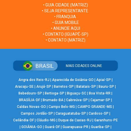
• GUIA CIDADE (MATRIZ)
• SEJA REPRESENTANTE
• FRANQUIA
• GUIA MOBILE
• ANUNCIE AQUI
• CONTATO (IGUAPÉ-SP)
• CONTATO (MATRIZ)
MAIS CIDADES ONLINE
Angra dos Reis-RJ
|
Aparecida de Goiânia-GO
|
Apiaí-SP
|
Aracaju-SE
|
Arujá-SP
|
Barretos-SP
|
Batatais-SP
|
Bauru-SP
|
Bebedouro-SP
|
Bertioga-SP
|
Biguaçu-SC
|
Boa Vista-RR
|
BRASÍLIA-DF
|
Brumado-BA
|
Cabreúva-SP
|
Cajamar-SP
|
Caldas Novas-GO
|
Campo Belo-MG
|
CAMPO GRANDE-MS
|
Campos Jordão-SP
|
Caraguatatuba-SP
|
Cardoso-SP
|
Ceilândia-DF
|
Cláudio-MG
|
Duque de Caxias-RJ
|
Garanhuns-PE
|
GOIÂNIA-GO
|
Guará-DF
|
Guarapuava-PR
|
Guariba-SP
|