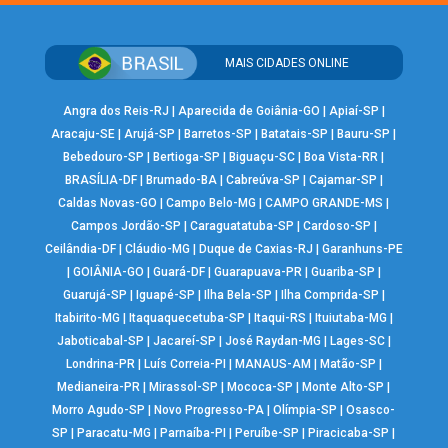
MAIS CIDADES ONLINE
Angra dos Reis-RJ
|
Aparecida de Goiânia-GO
|
Apiaí-SP
|
Aracaju-SE
|
Arujá-SP
|
Barretos-SP
|
Batatais-SP
|
Bauru-SP
|
Bebedouro-SP
|
Bertioga-SP
|
Biguaçu-SC
|
Boa Vista-RR
|
BRASÍLIA-DF
|
Brumado-BA
|
Cabreúva-SP
|
Cajamar-SP
|
Caldas Novas-GO
|
Campo Belo-MG
|
CAMPO GRANDE-MS
|
Campos Jordão-SP
|
Caraguatatuba-SP
|
Cardoso-SP
|
Ceilândia-DF
|
Cláudio-MG
|
Duque de Caxias-RJ
|
Garanhuns-PE
|
GOIÂNIA-GO
|
Guará-DF
|
Guarapuava-PR
|
Guariba-SP
|
Guarujá-SP
|
Iguapé-SP
|
Ilha Bela-SP
|
Ilha Comprida-SP
|
Itabirito-MG
|
Itaquaquecetuba-SP
|
Itaqui-RS
|
Ituiutaba-MG
|
Jaboticabal-SP
|
Jacareí-SP
|
José Raydan-MG
|
Lages-SC
|
Londrina-PR
|
Luís Correia-PI
|
MANAUS-AM
|
Matão-SP
|
Medianeira-PR
|
Mirassol-SP
|
Mococa-SP
|
Monte Alto-SP
|
Morro Agudo-SP
|
Novo Progresso-PA
|
Olímpia-SP
|
Osasco-
SP
|
Paracatu-MG
|
Parnaíba-PI
|
Peruíbe-SP
|
Piracicaba-SP
|