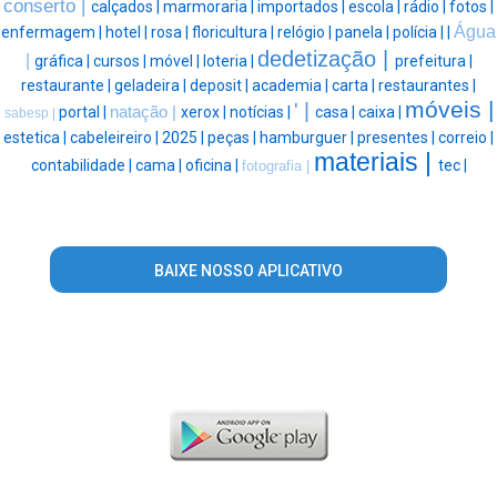
conserto |
calçados |
marmoraria |
importados |
escola |
rádio |
fotos |
Água
enfermagem |
hotel |
rosa |
floricultura |
relógio |
panela |
polícia |
|
dedetização |
|
gráfica |
cursos |
móvel |
loteria |
prefeitura |
restaurante |
geladeira |
deposit |
academia |
carta |
restaurantes |
móveis |
' |
portal |
natação |
xerox |
notícias |
casa |
caixa |
sabesp |
estetica |
cabeleireiro |
2025 |
peças |
hamburguer |
presentes |
correio |
materiais |
contabilidade |
cama |
oficina |
tec |
fotografia |
BAIXE NOSSO APLICATIVO